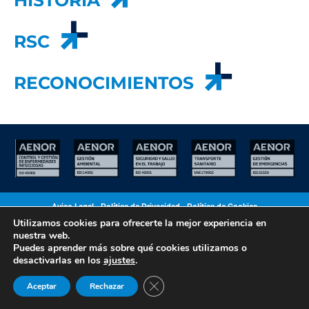
RSC
RECONOCIMIENTOS
RECONOCIMIENTOS
Aviso Legal
•
Política de Privacidad
•
Política de Cookies
Utilizamos cookies para ofrecerte la mejor experiencia en
nuestra web.
Polígono Espíritu Santo, Parcela 20 - 33010 Oviedo
Puedes aprender más sobre qué cookies utilizamos o
Teléfono 985 791 480
Contactar
desactivarlas en los
ajustes
.
CERRAR EL BANNER DE COO
Aceptar
Rechazar