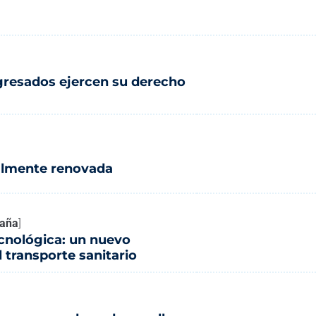
ngresados ejercen su derecho
talmente renovada
paña
]
ecnológica: un nuevo
 transporte sanitario