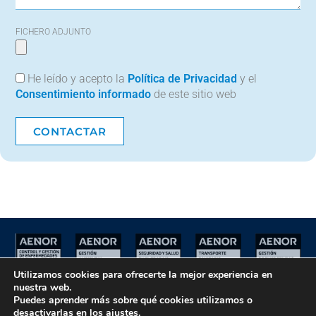
FICHERO ADJUNTO
He leído y acepto la
Política de Privacidad
y el
Consentimiento informado
de este sitio web
CONTACTAR
Utilizamos cookies para ofrecerte la mejor experiencia en
nuestra web.
Puedes aprender más sobre qué cookies utilizamos o
Aviso Legal
•
Política de Privacidad
•
Política de Cookies
desactivarlas en los
ajustes
.