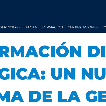
SERVICIOS
FLOTA
FORMACIÓN
CERTIFICACIONES
C
RMACIÓN DI
GICA: UN N
MA DE LA G