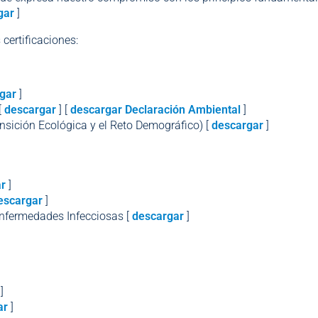
gar
]
certificaciones:
gar
]
[
descargar
] [
descargar Declaración Ambiental
]
ansición Ecológica y el Reto Demográfico) [
descargar
]
r
]
escargar
]
Enfermedades Infecciosas [
descargar
]
]
ar
]