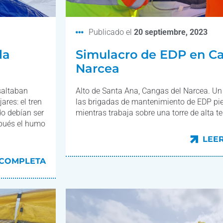
Publicado el
20 septiembre, 2023
la
Simulacro de EDP en C
Narcea
saltaban
Alto de Santa Ana, Cangas del Narcea. U
ares: el tren
las brigadas de mantenimiento de EDP pie
do debían ser
mientras trabaja sobre una torre de alta t
pués el humo
LEE
LEE
 COMPLETA
 COMPLETA