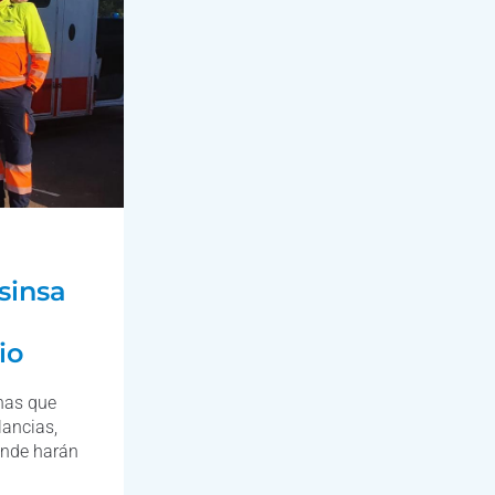
sinsa
io
onas que
ancias,
donde harán