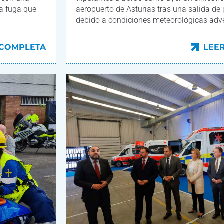
na fuga que
aeropuerto de Asturias tras una salida de p
debido a condiciones meteorológicas adv
 COMPLETA
LEE
 COMPLETA
LEE