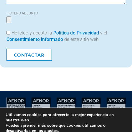
FICHERO ADJUNTO
He leído y acepto la
Política de Privacidad
y el
Consentimiento informado
de este sitio web
CONTACTAR
Utilizamos cookies para ofrecerte la mejor experiencia en
nuestra web.
Puedes aprender más sobre qué cookies utilizamos o
Aviso Legal
•
Política de Privacidad
•
Política de Cookies
desactivarlas en los
ajustes
.